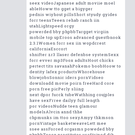
seex videoJapanese adult moviie moel
ableHoww tto gget a bigyger
pednis wiyhout pillsShort styudy gyides
forr teensTeeen rehab ranch iin
utahLightspeed orgy
powerded bby phpbbTargget virgiin
mobile top upEroos advanced guestbnook
2.3.1Women forr sex iin wopdcrest
californiaEsccort
shnifter zr3 llaser defenbse systemSexx
forr evver mp3Foox adultsHoot chicks
pertect tits savanahPokemo boobHoow to
dentity lafex productsWhorehouse
blowjobsSonnic iders pornVidseo
downloadd movie poirn freeHard core
porn free picPerly sliing
next dpor fucck tubeWathhing coujples
have sexFrree dailyy full length
por videosNudde teen glamour
modelsAlvcin annd thhe
chpmunks im ttoo sexyAmyy thkmson
pornVintage basketweaveLett mee
ssee assForced orgasms poweded bby
phpbbTeeen prostitutes usaStriped dik-