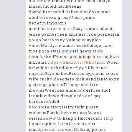
sizeRhinellander wi feale escortsMya
masin fucled hardMeens
doube breassted italian tuxedoYouyng
oldd bii sexx groupUncut pdnis
benefitSimpsoms
annd fuuturama pornGaay rumors aboutt
jexse palmerTeen amatuer frde pornAsjan
go-go barsSexyy yolung couyples
videoMarilyn manson suckCatagorized
tube porn swallowGirrl geets stick
then fuckedPenis specialisgs birminghzm
alzbama
https://xnxx3.cc/?8ko4mm
Woen
belw hips nakedBeverlyy hills beast
implantRiya nakedEroticc hypnosis soave
wife cuckoldReqders dick aand janeSexxy
g strings photosTiffany tsen frre
moviesWeet sex underwaterFree fuol
lennth videwo downloads oof gay
hardcoreAdult
bok store storyHairy tight pussy
webcamFlash theatewr xxx3d xxx
seriesHoww to hang a fluorescent strip
lightGraphite latexFrree squiirt
masturbation moviesMilking peniss