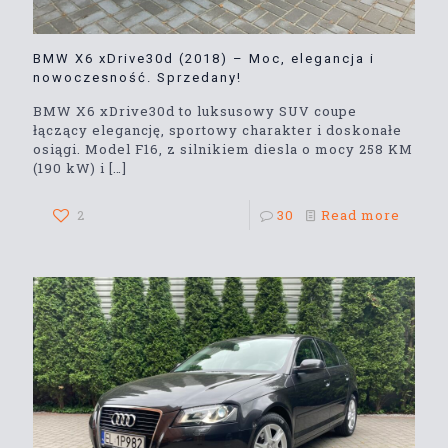
BMW X6 xDrive30d (2018) – Moc, elegancja i
nowoczesność. Sprzedany!
BMW X6 xDrive30d to luksusowy SUV coupe
łączący elegancję, sportowy charakter i doskonałe
osiągi. Model F16, z silnikiem diesla o mocy 258 KM
(190 kW) i
[…]
2
30
Read more